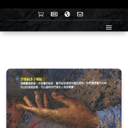



