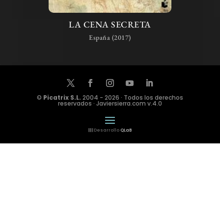
LA CENA SECRETA
España (2017)
©
Picatrix S.L.
2004 - 2026 · Todos los derechos
reservados · Javiersierra.com v.4.0
Desarrollo
QLaB