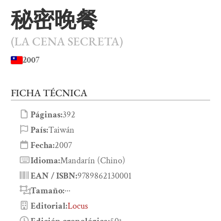
秘密晚餐
(LA CENA SECRETA)
2007
FICHA TÉCNICA
Páginas:
392
País:
Taiwán
Fecha:
2007
Idioma:
Mandarín (Chino)
EAN / ISBN:
9789862130001
Tamaño:
···
Editorial:
Locus