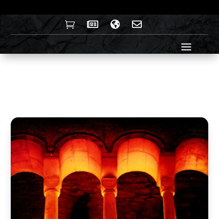



