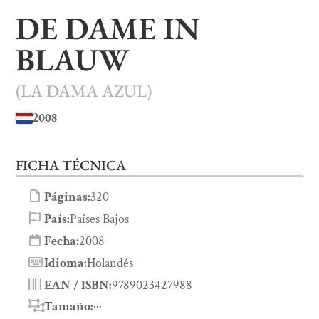
DE DAME IN
BLAUW
(LA DAMA AZUL)
2008
FICHA TÉCNICA
Páginas:
320
País:
Países Bajos
Fecha:
2008
Idioma:
Holandés
EAN / ISBN:
9789023427988
Tamaño:
···