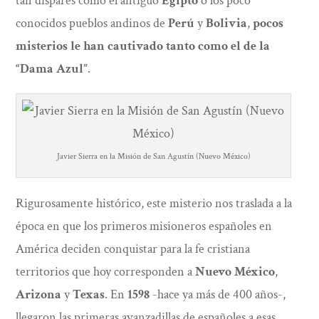
tan dispares como el antiguo
Egipto
o los poco
conocidos pueblos andinos de
Perú
y
Bolivia
,
pocos
misterios le han cautivado tanto como el de la
“Dama Azul”
.
Javier Sierra en la Misión de San Agustín (Nuevo México)
Rigurosamente histórico, este misterio nos traslada a la
época en que los primeros misioneros españoles en
América deciden conquistar para la fe cristiana
territorios que hoy corresponden a
Nuevo México
,
Arizona
y
Texas
. En
1598
-hace ya más de 400 años-,
llegaron las primeras avanzadillas de españoles a esas