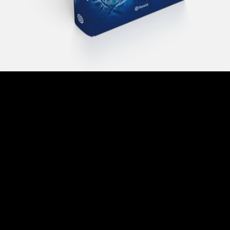
LA DAMA AZUL
Hay secretos que la Providencia no puede
mantener ocultos por más tiempo. Solo así se
explica que un proyecto científico del Vaticano
destinado a captar imágenes y sonidos del
pasado remoto sea interceptado por el