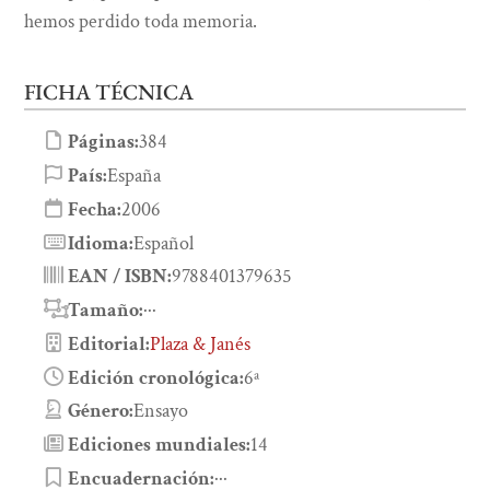
hemos perdido toda memoria.
FICHA TÉCNICA
Páginas:
384
País:
España
Fecha:
2006
Idioma:
Español
EAN / ISBN:
9788401379635
Tamaño:
···
Editorial:
Plaza & Janés
Edición cronológica:
6ª
Género:
Ensayo
Ediciones mundiales:
14
Encuadernación:
···