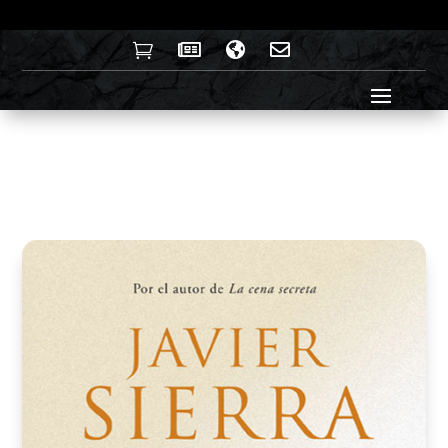



