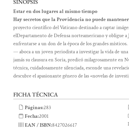
SINOPSIS
Estar en dos lugares al mismo tiempo
Hay secretos que la Providencia no puede mantener
pro­yecto científico del Vaticano destinado a captar imá
elDepartamento de Defensa norteamericano y obligue a Je
enfrentar­se a un don de la época de los grandes místicos
— aboca a un joven periodista a investigar la vida de una
jamás su clausura en Soria, predicó milagrosamente en N
técnica, cuidadosamente silenciada, esconde una revelaci
descubre el apasio­nante género de las «novelas de invest
FICHA TÉCNICA
Páginas:
283
Fecha:
2001
EAN / ISBN:
8427026617