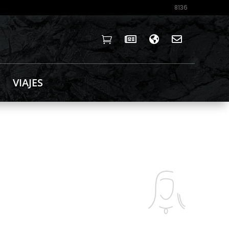
8136




VIAJES