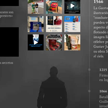
1566
La
Gaceta
museos son
ilustraci
prestres»
“combate 
pueden ve
aspecto d
flotando 
imagen ll
célebre p
Gustav Ju
su obra
S
el cielo
.
s secretos
1215
Firma
en In
1066
Batal
Guill
invad