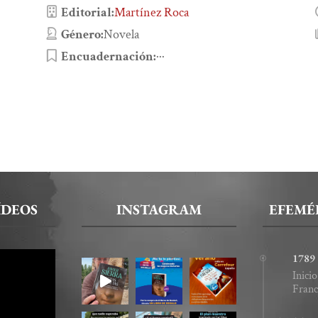
Editorial:
Martínez Roca
Género:
Novela
Encuadernación:
···
ÍDEOS
INSTAGRAM
EFEMÉR
1789
Inici
Franc