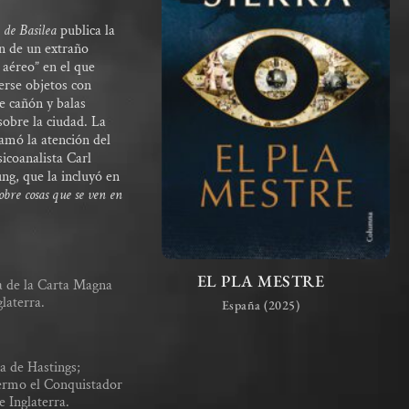
 de Basilea
publica la
ón de un extraño
aéreo” en el que
rse objetos con
e cañón y balas
sobre la ciudad. La
amó la atención del
sicoanalista Carl
ng, que la incluyó en
obre cosas que se ven en
EL PLA MESTRE
 de la Carta Magna
glaterra.
España (2025)
la de Hastings;
ermo el Conquistador
e Inglaterra.