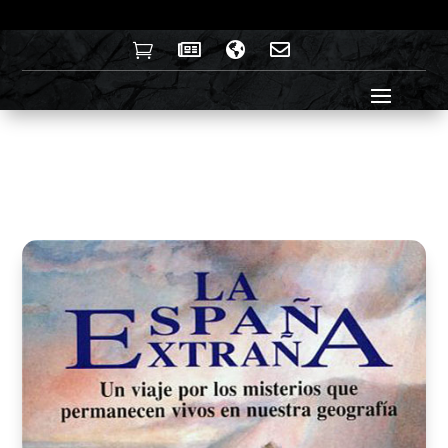



