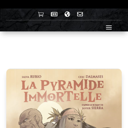



