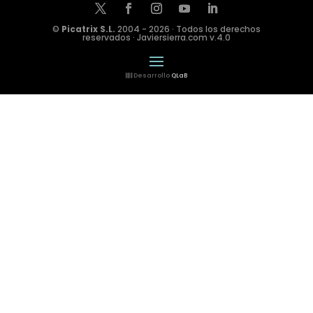
©
Picatrix S.L.
2004 - 2026 · Todos los derechos
reservados · Javiersierra.com v.4.0
Desarrollo
QLaB