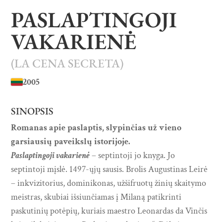
PASLAPTINGOJI
VAKARIENĖ
(LA CENA SECRETA)
2005
SINOPSIS
Romanas apie paslaptis, slypinčias už vieno
garsiausių paveikslų istorijoje.
Paslaptingoji vakarienė
– septintoji jo knyga. Jo
septintoji mįslė. 1497-ųjų sausis. Brolis Augustinas Leirė
– inkvizitorius, dominikonas, užšifruotų žinių skaitymo
meistras, skubiai išsiunčiamas į Milaną patikrinti
paskutinių potėpių, kuriais maestro Leonardas da Vinčis