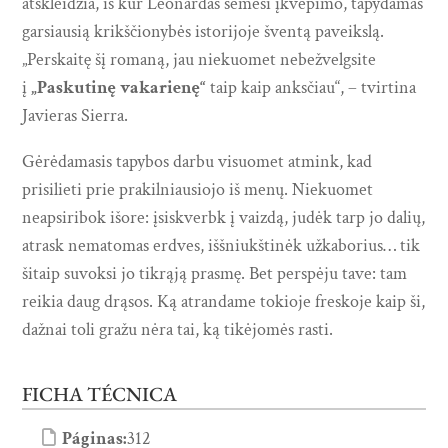
atskleidžia, iš kur Leonardas sėmėsi įkvėpimo, tapydamas
garsiausią krikščionybės istorijoje šventą paveikslą.
„Perskaitę šį romaną, jau niekuomet nebežvelgsite
į
„Paskutinę vakarienę“
taip kaip anksčiau“, – tvirtina
Javieras Sierra.
Gėrėdamasis tapybos darbu visuomet atmink, kad
prisilieti prie prakilniausiojo iš menų. Niekuomet
neapsiribok išore: įsiskverbk į vaizdą, judėk tarp jo dalių,
atrask nematomas erdves, iššniukštinėk užkaborius… tik
šitaip suvoksi jo tikrąją prasmę. Bet perspėju tave: tam
reikia daug drąsos. Ką atrandame tokioje freskoje kaip ši,
dažnai toli gražu nėra tai, ką tikėjomės rasti.
FICHA TÉCNICA
Páginas:
312