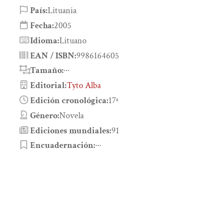
País:
Lituania
Fecha:
2005
Idioma:
Lituano
EAN / ISBN:
9986164605
Tamaño:
···
Editorial:
Tyto Alba
Edición cronológica:
17ª
Género:
Novela
Ediciones mundiales:
91
Encuadernación:
···