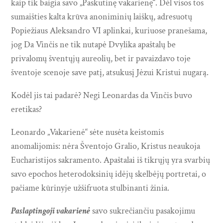
kaip tik baigia savo „Paskutinę vakarienę“. Dėl visos tos
sumaišties kalta krūva anoniminių laiškų, adresuotų
Popiežiaus Aleksandro VI aplinkai, kuriuose pranešama,
jog Da Vinčis ne tik nutapė Dvylika apaštalų be
privalomų šventųjų aureolių, bet ir pavaizdavo toje
šventoje scenoje save patį, atsukusį Jėzui Kristui nugarą.
Kodėl jis tai padarė? Negi Leonardas da Vinčis buvo
eretikas?
Leonardo „Vakarienė“ sėte nusėta keistomis
anomalijomis: nėra Šventojo Gralio, Kristus neaukoja
Eucharistijos sakramento. Apaštalai iš tikrųjų yra svarbių
savo epochos heterodoksinių idėjų skelbėjų portretai, o
pačiame kūrinyje užšifruota stulbinanti žinia.
Paslaptingoji vakarienė
savo sukrečiančiu pasakojimu