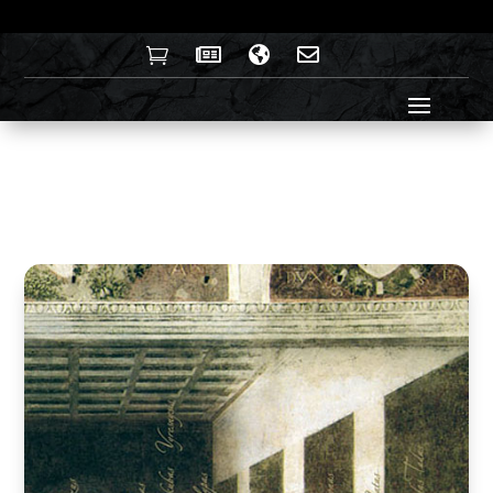



