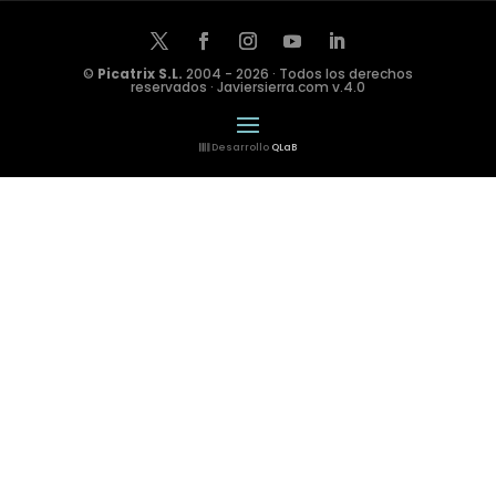
©
Picatrix S.L.
2004 - 2026 · Todos los derechos
reservados · Javiersierra.com v.4.0
Desarrollo
QLaB