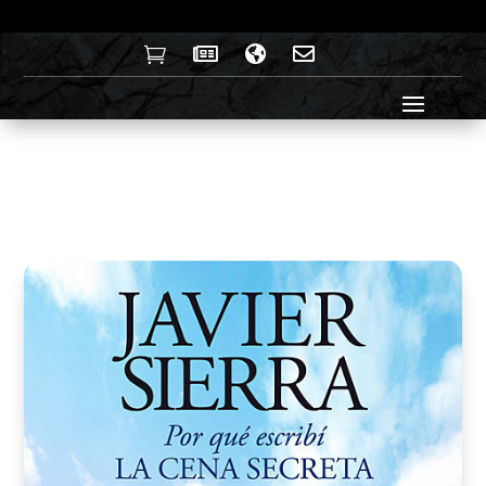



