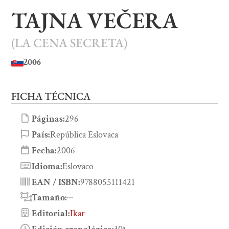
TAJNA VEČERA
(LA CENA SECRETA)
2006
FICHA TÉCNICA
Páginas:
296
País:
República Eslovaca
Fecha:
2006
Idioma:
Eslovaco
EAN / ISBN:
9788055111421
Tamaño:
···
Editorial:
Ikar