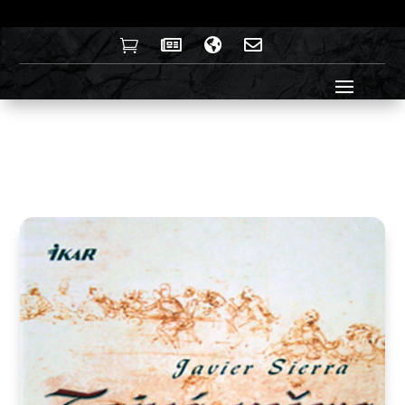



