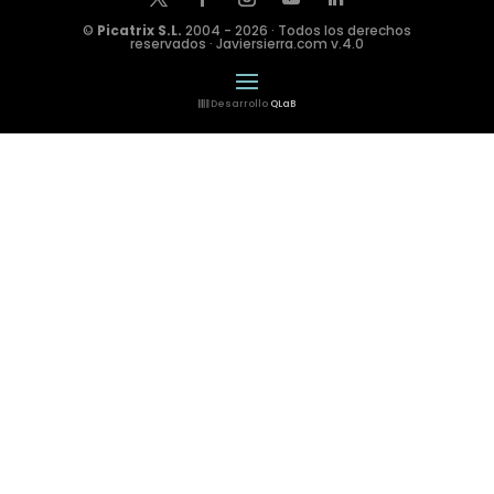
©
Picatrix S.L.
2004 - 2026 · Todos los derechos
reservados · Javiersierra.com v.4.0
Desarrollo
QLaB