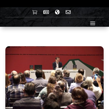



